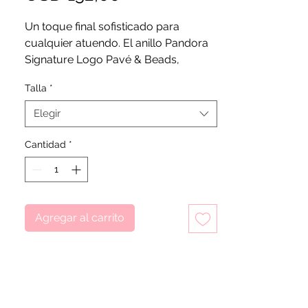
Un toque final sofisticado para
cualquier atuendo. El anillo Pandora
Signature Logo Pavé & Beads,
elaborado en plata de ley, presenta
Talla
*
un estilo de múltiples texturas con
bandas contrastantes de cuentas y
Elegir
pavé.
Cantidad
*
Agregar al carrito