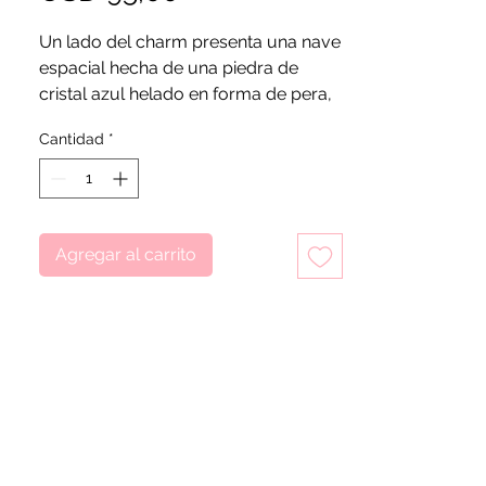
Un lado del charm presenta una nave
espacial hecha de una piedra de
cristal azul helado en forma de pera,
un planeta brillante en un colorido
Cantidad
*
esmalte aplicado a mano y una
estrella. Lunas crecientes recortadas,
estrellas y piedras brillantes
engastadas en estrellas decoran los
lados del charm.
Agregar al carrito