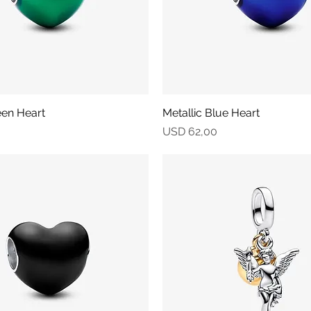
een Heart
Vista rápida
Metallic Blue Heart
Vista rápida
Precio
USD 62,00