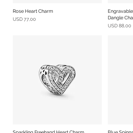
Rose Heart Charm
Vista rápida
Engravable
Dangle Ch
Precio
USD 77,00
Precio
USD 88,00
Sparkling Freehand Heart Charm
Vista rápida
Blue Spinn