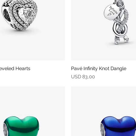
eveled Hearts
Vista rápida
Pavé Infinity Knot Dangle
Vista rápida
Precio
USD 83,00