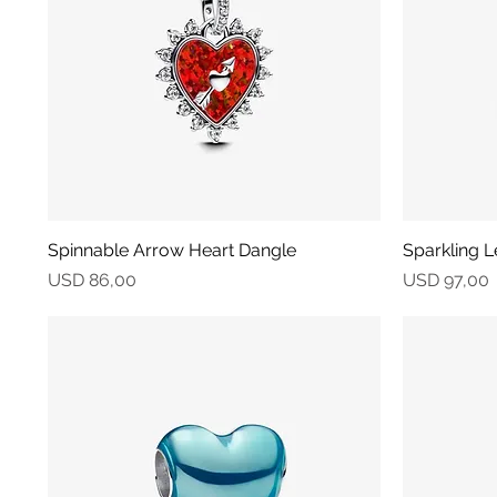
Spinnable Arrow Heart Dangle
Vista rápida
Sparkling L
Precio
Precio
USD 86,00
USD 97,00