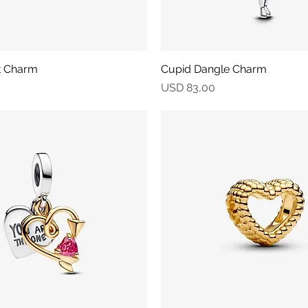
t Charm
Vista rápida
Cupid Dangle Charm
Vista rápida
Precio
USD 83,00