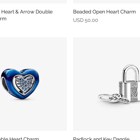
 Heart & Arrow Double
Vista rápida
Beaded Open Heart Charm
Vista rápida
arm
Precio
USD 50,00
able Heart Charm
Vista rápida
Padlock and Key Dangle
Vista rápida