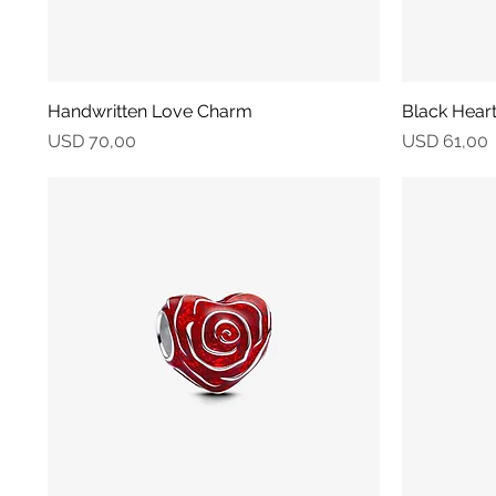
Handwritten Love Charm
Vista rápida
Black Hear
Precio
Precio
USD 70,00
USD 61,00