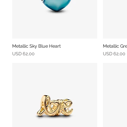
Metallic Sky Blue Heart
Vista rápida
Metallic Gr
Precio
Precio
USD 62,00
USD 62,00