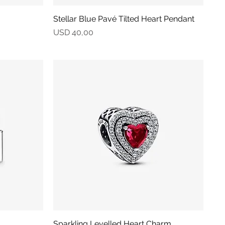
Stellar Blue Pavé Tilted Heart Pendant
Vista rápida
Precio
USD 40,00
Sparkling Levelled Heart Charm
Vista rápida