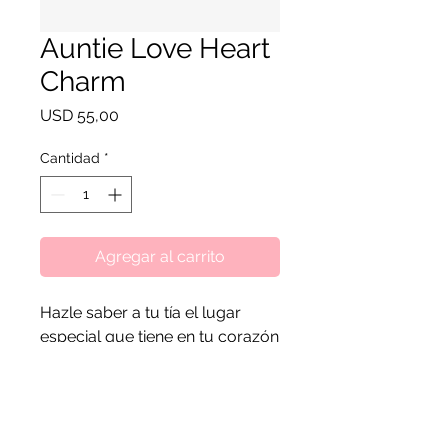
Auntie Love Heart
Charm
Precio
USD 55,00
Cantidad
*
Agregar al carrito
Hazle saber a tu tía el lugar
especial que tiene en tu corazón
y muéstrale lo mucho que
significa para ti con este
amuleto de tía de Pandora
Moments en forma de corazón.