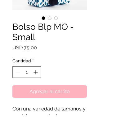
Bolso Blp MO -
Small
Precio
USD 75,00
Cantidad
*
Agregar al carrito
Con una variedad de tamaños y
modelos para elegir, seguro
que encontrarás el bolso
perfecto para complementar tu
estilo único. Bolso