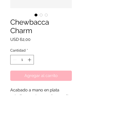
Chewbacca
Charm
Precio
USD 62,00
Cantidad
*
Agregar al carrito
Acabado a mano en plata
esterlina con toques de esmalte
marrón oscuro y negro
aplicados a mano, este amuleto
captura la esencia de