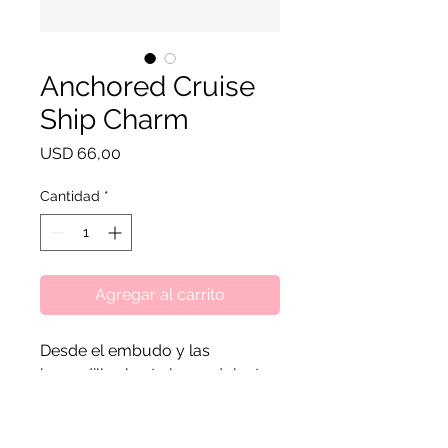
Anchored Cruise
Ship Charm
Precio
USD 66,00
Cantidad
*
Agregar al carrito
Desde el embudo y las
barandillas hasta las ondulantes
olas, cada detalle de esta pieza
de plata esterlina está diseñado
para darle vida a tu aventura en