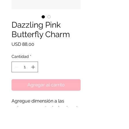
Dazzling Pink
Butterfly Charm
Precio
USD 88,00
Cantidad
*
Agregar al carrito
Agregue dimensión a las
pulseras con este deslumbrante
dije en plata de ley. Engastada
con cristales de color rosa tonal
y piedras transparentes, la