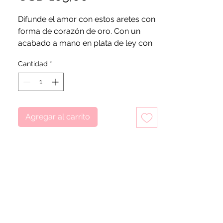
Difunde el amor con estos aretes con
forma de corazón de oro. Con un
acabado a mano en plata de ley con
centros de corazón de oro de 14k
Cantidad
*
estos aretes de dos tonos tienen un
aspecto pulido liso para un acabado
sutil. Como regalo, estos pendientes
son un complemento clásico para
cualquier colección.
Agregar al carrito