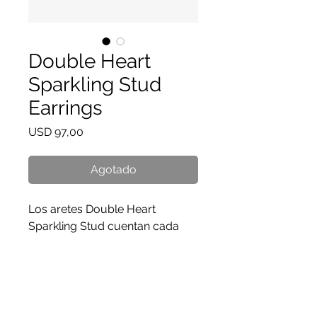
Double Heart
Sparkling Stud
Earrings
Precio
USD 97,00
Agotado
Los aretes Double Heart
Sparkling Stud cuentan cada
uno con dos piedras de zirconia
cúbica en forma de
corazón. Una versión moderna
de un diseño clásico, es el
regalo perfecto para alguien