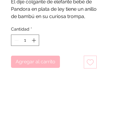
El dije colgante de elefante bebé de
Pandora en plata de ley tiene un anillo
de bambú en su curiosa trompa,
perfecto para enhebrar en su collar o
Cantidad
*
pulsera favorito.
Agregar al carrito