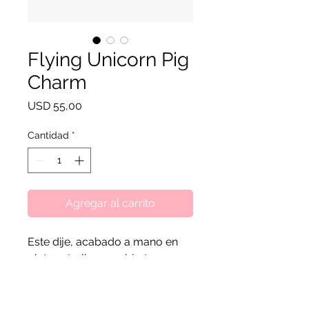
Flying Unicorn Pig
Charm
Precio
USD 55,00
Cantidad
*
Agregar al carrito
Este dije, acabado a mano en
plata esterlina recubierta con
esmalte rosa transparente,
presenta un cerdo listo para
emprender el vuelo. Se detalla