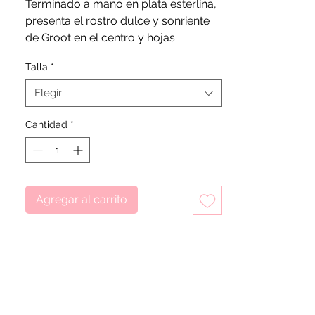
Terminado a mano en plata esterlina,
presenta el rostro dulce y sonriente
de Groot en el centro y hojas
alrededor de la banda. Agregando
Talla
*
profundidad y brillo, los ojos de
Groot están detallados con esmalte
Elegir
negro aplicado a mano y cuatro de
las hojas están engastadas con
Cantidad
*
circonita cúbica transparente. Lo
único que dice, "I AM GROOT" está
grabado en el interior de la banda.
Agregar al carrito