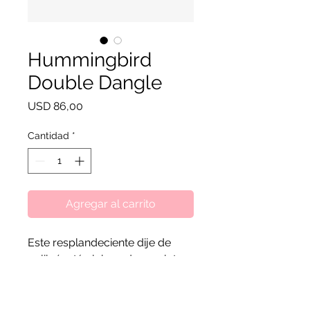
Hummingbird
Double Dangle
Precio
USD 86,00
Cantidad
*
Agregar al carrito
Este resplandeciente dije de
colibrí está elaborado en plata
de ley y lleva el mensaje "La
vida es dulce". Las alas de
esmalte transparente y el