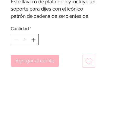
Este llavero de plata de ley incluye un
soporte para dijes con el icónico
patrón de cadena de serpientes de
Pandora que puede contener un
Cantidad
*
máximo de tres dijes.
Agregar al carrito