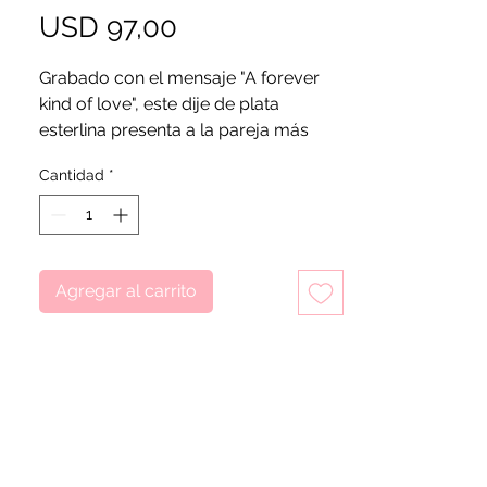
Precio
USD 97,00
Grabado con el mensaje "A forever
kind of love", este dije de plata
esterlina presenta a la pareja más
icónica de Disney. Mire a través del
Cantidad
*
cristal de Murano rojo en forma de
corazón para ver una silueta de ellos
compartiendo un dulce beso y
formando un corazón con sus
manos.
Agregar al carrito