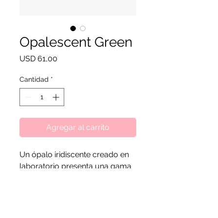
Opalescent Green
Precio
USD 61,00
Cantidad
*
Agregar al carrito
Un ópalo iridiscente creado en
laboratorio presenta una gama
de colores y vetas de brillo
diseñadas para evocar los
vibrantes colores del trópico.