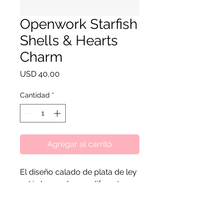
Openwork Starfish
Shells & Hearts
Charm
Precio
USD 40,00
Cantidad
*
Agregar al carrito
El diseño calado de plata de ley
está decorado con diferentes
tipos de conchas marinas,
estrellas de mar y detalles de
corazones con texturas