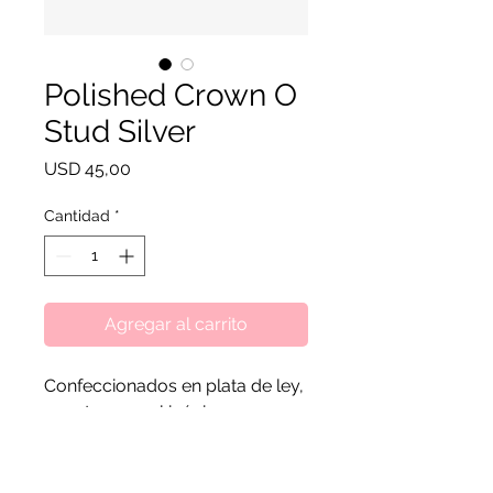
Polished Crown O
Stud Silver
Precio
USD 45,00
Cantidad
*
Agregar al carrito
Confeccionados en plata de ley,
cuentan con el icónico y
querido símbolo Pandora
Crown O y pequeños grabados
con el logotipo de Pandora