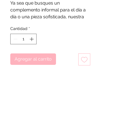
Ya sea que busques un
complemento informal para el día a
día o una pieza sofisticada, nuestra
variada gama ofrece algo para cada
Cantidad
*
ocasión. Con una variedad de
tamaños y modelos para elegir,
seguro que encontrarás el bolso
perfecto para complementar tu estilo
único. Bolso Impermeable,
100%
Agregar al carrito
Plástico PVC reciclado.