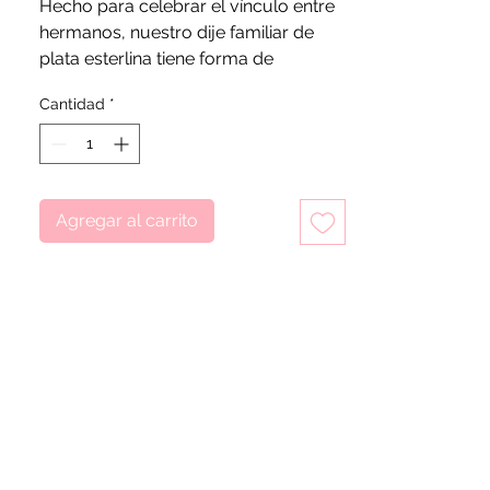
Hecho para celebrar el vínculo entre
hermanos, nuestro dije familiar de
plata esterlina tiene forma de
corazón. Pulido a un alto brillo, el
Cantidad
*
estilo simple pero significativo está
adornado con piedras rosas en forma
de corazón y el grabado "Sister".
Agregar al carrito