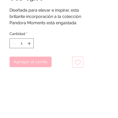
Diseñada para elevar e inspirar, esta
brillante incorporación a la colección
Pandora Moments está engastada
con 68 circonitas cúbicas
Cantidad
*
transparentes redondas de talla
brillante. Este dije, una adición
memorable a sus dijes de plata de
ley, se hace aún más especial con un
ópalo blanco creado en laboratorio
Agregar al carrito
que cuelga del par de alas en forma
de corazón.