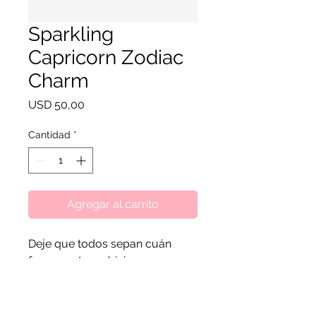
Sparkling
Capricorn Zodiac
Charm
Precio
USD 50,00
Cantidad
*
Agregar al carrito
Deje que todos sepan cuán
ferozmente ambicioso y
confiable es usted con este
brillante dije del zodiaco
Capricornio en plata de ley. No