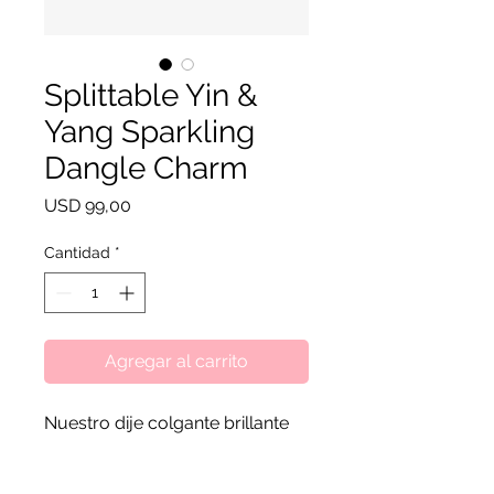
Splittable Yin &
Yang Sparkling
Dangle Charm
Precio
USD 99,00
Cantidad
*
Agregar al carrito
Nuestro dije colgante brillante
Yin y Yang divisible está
acabado a mano en oro rosado