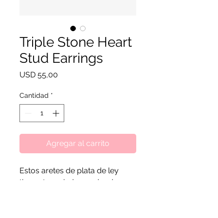
Triple Stone Heart
Stud Earrings
Precio
USD 55,00
Cantidad
*
Agregar al carrito
Estos aretes de plata de ley
tienen tres piedras redondas
engastadas en forma de
corazón. La parte posterior en
forma de mariposa con forma